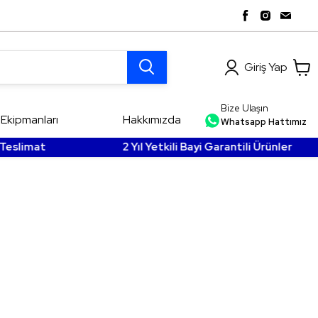
Giriş Yap
Bize Ulaşın
Ekipmanları
Hakkımızda
Whatsapp Hattımız
limat
2 Yıl Yetkili Bayi Garantili Ürünler
r
Marine Uydu
Sistemleri
ntenleri
ve