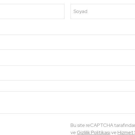
Soyad
Bu site reCAPTCHA tarafında
ve
Gizlilik Politikası
ve
Hizmet Ş