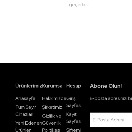
geçerlidir.
Abone Olun!
Ürünlerimiz
Kurumsal
Hesap
Anasayfa
Hakkımızda
Giriş
E-posta adresinizi bı
Sayfası
Tüm Seyir
Şirketimiz
Cihazları
Kayıt
Gizlilik ve
E-Posta Adresi
Sayfası
Yeni Eklenen
Güvenlik
Ürünler
Politikası
Şifremi