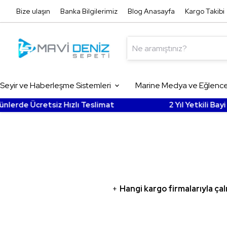
Bize ulaşın
Banka Bilgilerimiz
Blog Anasayfa
Kargo Takibi
Seyir ve Haberleşme Sistemleri
Marine Medya ve Eğlence 
de Ücretsiz Hızlı Teslimat
2 Yıl Yetkili Bayi Gar
Balık Bulucular
Marine Müzik
Sinema Sistemleri ve
Chartplotterlar
Sistemleri
AV Alıcılar
Marine Hoparlörler
Transducerler - Aynalar
Marine Sabit Telsizle
Marin Amfiler
Marine Subwoofer
Otopilot Sistemleri
VHF-Pmr El Telsizleri
Marine Teyp-Medya
+
Hangi kargo firmalarıyla ça
Alıcısı
Garmin Uydu Takip
Kablolar ve Konnektö
Cihazları